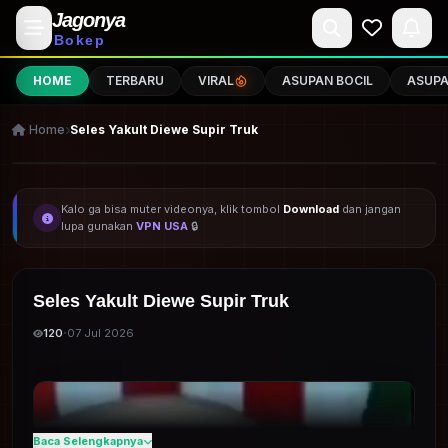
Jagonya
Bokep
HOME
TERBARU
VIRAL
ASUPAN BOCIL
ASUP
Home
Seles Yakult Diewe Supir Truk
JAGONYABOKEP
Kalo ga bisa muter videonya, klik tombol
Download
dan jangan
lupa gunakan
VPN USA
🔒
Seles Yakult Diewe Supir Truk
·
120
07 Jul 2026
Baca Selengkapnya