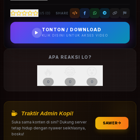
0
/5 (
0
)
SHARE
TONTON / DOWNLOAD
KLIK DISINI UNTUK AKSES VIDEO
APA REAKSI LO?
🔥
😂
😮
0
0
0
Traktir Admin Kopi!
Suka sama konten di sini? Dukung server
SAWER
tetap hidup dengan nyawer seikhlasnya,
bosku!