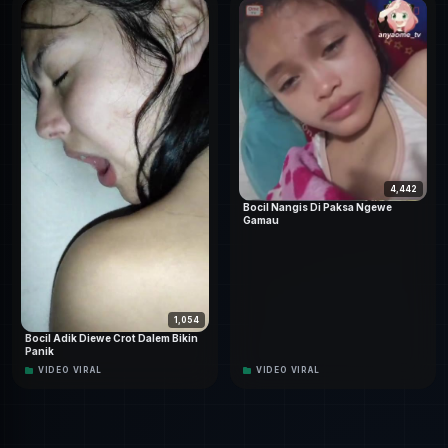
Pencarian Terkait:
Seles Yakult Diewe Supir Truk
Resolusi:
Full HD 1080p
Kondisi:
Tanpa Sensor
https://jagonyabokep.com/seles-yakult-diewe-supir-truk
4,442
Bocil Nangis Di Paksa Ngewe
Gamau
1,054
Bocil Adik Diewe Crot Dalem Bikin
Panik
VIDEO VIRAL
VIDEO VIRAL