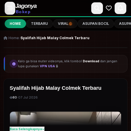
Jagonya
Bokep
HOME
TERBARU
VIRAL
ASUPAN BOCIL
ASUP
Home
Syalifah Hijab Malay Colmek Terbaru
JAGONYABOKEP
Kalo ga bisa muter videonya, klik tombol
Download
dan jangan
lupa gunakan
VPN USA
🔒
Syalifah Hijab Malay Colmek Terbaru
·
80
07 Jul 2026
Baca Selengkapnya