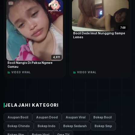
https://jagonyabokep.com/syalifah-hijab-malay-colmek-
terbaru
748
Bocil Dede Imut Nungging Sampe
Lemes
4,611
Bocil Nangis Di Paksa Ngewe
Gamau
VIDEO VIRAL
VIDEO VIRAL
JELAJAHI KATEGORI
Asupan Bocil
Asupan Dood
Asupan Viral
Bokep Bocil
Bokep Chindo
Bokep Indo
Bokep Sedarah
Bokep Smp
Bokep Stw
Bokep Viral
Ome TV