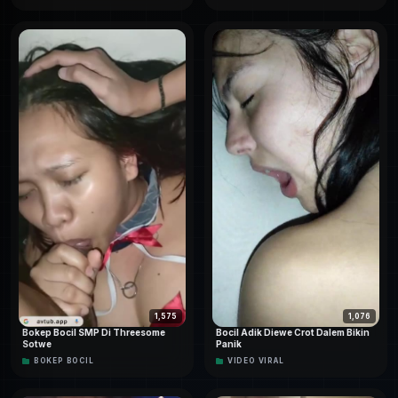
Daripada makin penasaran dan nahan tegang, mending
kamu langsung tonton aja tayangan lengkap
Syalifah
Hijab Malay Colmek Terbaru
lewat player di bawah.
Usahakan pakai koneksi yang stabil biar nontonnya lebih
nyaman. Oh iya, buat yang pengen koleksi atau nonton
lagi nanti, kamu bebas klik tombol download yang udah
disiapkan. Selamat menikmati videonya sampai lemes!
Banyak Dicari:
Syalifah Hijab Malay Colmek Terbaru
Resolusi:
Original Version
1,076
1,575
Bocil Adik Diewe Crot Dalem Bikin
Bokep Bocil SMP Di Threesome
Kondisi:
Full Version
Panik
Sotwe
BOKEP BOCIL
VIDEO VIRAL