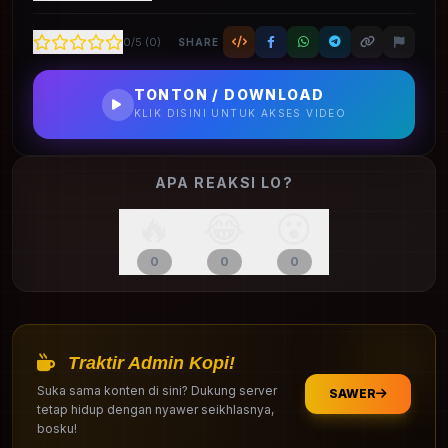
0
/5 (
0
)
SHARE
TONTON / DOWNLOAD
KLIK DISINI UNTUK AKSES VIDEO
APA REAKSI LO?
🔥
😂
😮
0
0
0
Traktir Admin Kopi!
Suka sama konten di sini? Dukung server
SAWER
tetap hidup dengan nyawer seikhlasnya,
bosku!